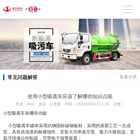
常见问题解答
查看分类
使用小型吸粪车应该了解哪些知识点呢
作者：
本站
来源：
云更新
时间：
2022/10/24 9:11:56
次数：
小型吸粪车有哪些功能
小型吸粪车罐体采用武钢国标碳钢板材，采用的滚塑工艺一次成
型，具有高强度的耐腐蚀性，安装大功率真空泵、吸力大吸程远，安
装浮球液位控制器，可带电子报警装置；