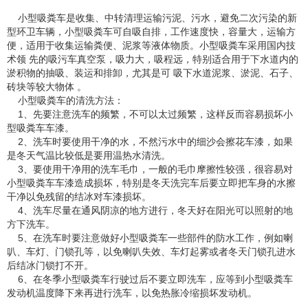
小型吸粪车是收集、中转清理运输污泥、污水，避免二次污染的新
型环卫车辆，小型吸粪车可自吸自排，工作速度快，容量大，运输方
便，适用于收集运输粪便、泥浆等液体物质。小型吸粪车采用国内技
术领 先的吸污车真空泵，吸力大，吸程远，特别适合用于下水道内的
淤积物的抽吸、装运和排卸，尤其是可 吸下水道泥浆、淤泥、石子、
砖块等较大物体 。
小型吸粪车的清洗方法：
1、先要注意洗车的频繁，不可以太过频繁，这样反而容易损坏小
型吸粪车车漆。
2、洗车时要使用干净的水，不然污水中的细沙会擦花车漆，如果
是冬天气温比较低是要用温热水清洗。
3、要使用干净用的洗车毛巾，一般的毛巾摩擦性较强，很容易对
小型吸粪车车漆造成损坏，特别是冬天洗完车后要立即把车身的水擦
干净以免残留的结冰对车漆损坏。
4、洗车尽量在通风阴凉的地方进行，冬天好在阳光可以照射的地
方下洗车。
5、在洗车时要注意做好小型吸粪车一些部件的防水工作，例如喇
叭、车灯、门锁孔等，以免喇叭失效、车灯起雾或者冬天门锁孔进水
后结冰门锁打不开。
6、在冬季小型吸粪车行驶过后不要立即洗车，应等到小型吸粪车
发动机温度降下来再进行洗车，以免热胀冷缩损坏发动机。