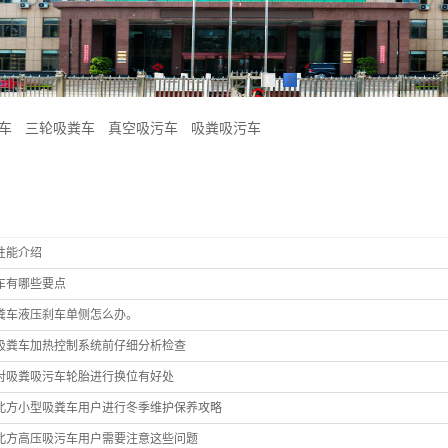
1
2
车
三轮吸粪车
真空吸污车
吸粪吸污车
性能介绍
车有哪些要点
粪车液压刹车单侧怎么办。
吸粪车加热控制系统前仔细分析检查
对吸粪吸污车轮胎进行换位有好处
北方小型吸粪车用户进行冬季维护保养攻略
北方高压吸污车用户需要注意这些问题