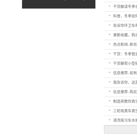
干货解读冬季
科普，冬季如
告诉你环卫车
果断收藏，购
热点新闻–新
干货：冬季管
干货解密小型
信息推荐–如
我告诉你，这
信息推荐–购
制造商教你真
三轮吸粪车真
清洗吸污车水