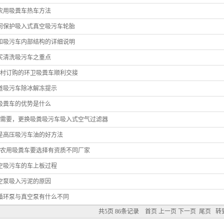
农用吸粪车热车方法
何保护吸入式真空吸污车轮胎
和吸污车内部结构的详细说明
买清洗吸污车之重点
农村订购的环卫吸粪车顺利交接
道吸污车除冰解冻提示
吸粪车的优势是什么
有需要，更换吸粪吸污车吸入式空气过滤器
是高压吸污车油的好方法
买农用吸粪车要选择有资质不同厂家
空吸污车的车上板过程
空泵吸入污泥的原因
循环泵与真空泵有什么不同
共5页 86条记录
首页
上一页
下一页
尾页
转