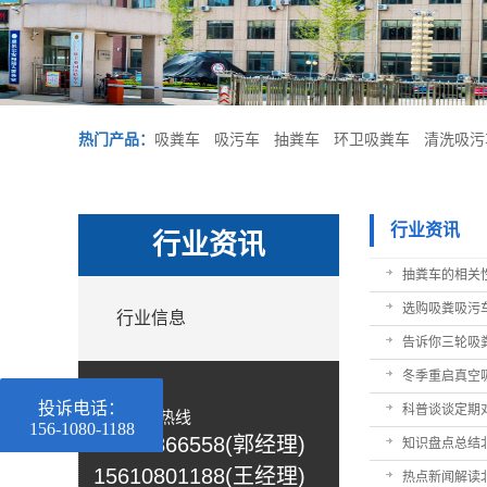
热门产品：
吸粪车
吸污车
抽粪车
环卫吸粪车
清洗吸污
行业资讯
行业资讯
抽粪车的相关
选购吸粪吸污
行业信息
告诉你三轮吸
冬季重启真空
投诉电话：
科普谈谈定期
免费咨询热线
156-1080-1188
13785866558
(
郭
经理)
知识盘点总结
15610801188(王经理)
热点新闻解读