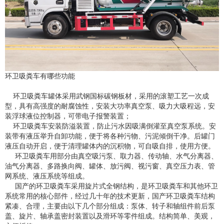
环卫吸粪车有哪些功能
环卫吸粪车罐体采用武钢国标碳钢板材，采用的滚塑工艺一次成
型，具有高强度的耐腐蚀性，安装大功率真空泵、吸力大吸程远，安
装浮球液位控制器，可带电子报警装置；
环卫吸粪车安装防溢装置，防止污水因吸满倒灌至真空泵系统。安
装带有液压举升自卸功能，便于将各种污物、污泥倾倒干净。后罐门
液压自动开启，便于清理罐体内的沉积物，可自吸自排，使用方便。
环卫吸粪车用部分由真空吸污泵、取力器、传动轴、水气分离器、
油气分离器、多路换向阀、罐体、放污阀、视污窗、真空压力表、管
网系统、液压系统等组成。
国产的环卫吸粪车采用旋片式全钢结构，是环卫吸粪车和其他环卫
系统常用的核心部件，经过几十年的技术更新，国产环卫吸粪车结构
紧凑、合理，主要由以下几个部分组成：泵体、转子和轴组件前后泵
盖、旋片、轴承盖密封装置以及滑环等零件组成。结构简单、美观，