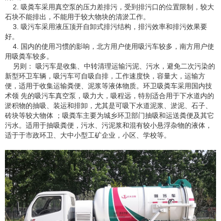
2. 吸粪车采用真空泵的压力差排污，受到排污口的位置限制，较大
石块不能排出，不能用于较大物块的清淤工作。
3. 吸污车采用液压顶开自卸式排污结构，排污效率和排污效果要
好。
4. 国内的使用习惯的影响，北方用户使用吸污车较多，南方用户使
用吸粪车较多。
另则： 吸污车是收集、中转清理运输污泥、污水，避免二次污染的
新型环卫车辆，吸污车可自吸自排，工作速度快，容量大，运输方
便，适用于收集运输粪便、泥浆等液体物质。环卫吸粪车采用国内技
术领 先的吸污车真空泵，吸力大，吸程远，特别适合用于下水道内的
淤积物的抽吸、装运和排卸，尤其是可吸下水道泥浆、淤泥、石子、
砖块等较大物体 ；吸粪车主要为城乡环卫部门抽吸和运送粪便及其它
污水。适用于抽吸粪便，污水、污泥浆和混有较小悬浮杂物的液体，
适于于市政环卫、大中小型工矿企业，小区、学校等。