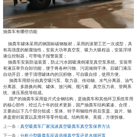
抽粪车有哪些功能
抽粪车罐体采用武钢国标碳钢板材，采用的滚塑工艺一次成型，具
有高强度的耐腐蚀性，安装大功率真空泵、吸力大吸程远，安装浮球
液位控制器，可带电子报警装置；
抽粪车安装防溢装置，防止污水因吸满倒灌至真空泵系统。安装带
有液压举升自卸功能，便于将各种污物、污泥倾倒干净。后罐门液压
自动开启，便于清理罐体内的沉积物，可自吸自排，使用方便。
抽粪车用部分由真空吸污泵、取力器、传动轴、水气分离器、油气
分离器、多路换向阀、罐体、放污阀、视污窗、真空压力表、管网系
统、液压系统等组成。
国产的抽粪车采用旋片式全钢结构，是抽粪车和其他环卫系统常用
的核心部件，经过几十年的技术更新，国产抽粪车结构紧凑、合理，
主要由以下几个部分组成：泵体、转子和轴组件前后泵盖、旋片、轴
承盖密封装置以及滑环等零件组成。结构简单、美观，方便拆修。
上一条：
真空吸粪车厂家浅谈真空吸粪车真空泵保养方法
下一条：
分析小型吸粪车应该选择真空泵还是水循环泵