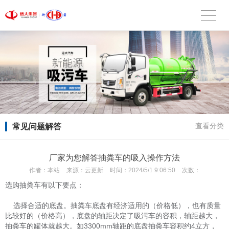
常见问题解答
查看分类
厂家为您解答抽粪车的吸入操作方法
作者：
本站
来源：
云更新
时间：
2024/5/1 9:06:50
次数：
选购抽粪车有以下要点：
选择合适的底盘。抽粪车底盘有经济适用的（价格低），也有质量
比较好的（价格高），底盘的轴距决定了吸污车的容积，轴距越大，
抽粪车的罐体就越大。如3300mm轴距的底盘抽粪车容积约4立方，