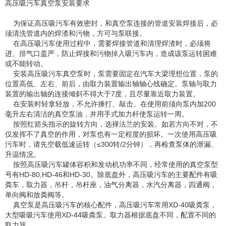
高压吸污车真空泵安装要求
为保证高压吸污车有效密封，和真空泵连接的管道安装焊接后，必
须清洗管道内的焊渣和污物，方可与泵联接。
在高压吸污车使用过程中，需要焊接管道和清理焊渣时，必须将
进、排气口盖严，防止焊接和污物掉入吸污车内，造成该泵运转困难
或不能转动。
安装高压吸污车真空泵时，泵需要固定在汽车大梁理想位置，泵的
位置高低、左右、前后，由取力装置输出轴轴心线确定。泵轴与取力
装置的输出轴的连接倾斜不得大于7度，且尽量靠近取力装置。
在安装时轻拿轻放，不允许捶打、敲击。在使用前须向泵内加200
毫升左右清洁的真空泵油，并用手式加力杆使泵运转一周。
按照红箭头指示的旋转方向，选择法兰的安装。如若方向不对，不
仅发挥不了真空的作用，对泵也有一定程度的损坏。一次使用高压吸
污车时，请先空载低速运转（≤300转/2分钟），再检查泵体的泄漏、
升温情况。
按照高压吸污车罐体容积和发动机功率不同，经常使用的真空泵型
号有HD-80,HD-46和HD-30。除底盘外，高压吸污车的主要配件有吸
粪车，取力器，吊杆，吊杆座，油气分离器，水汽分离器，四通阀，
单向阀和放粪阀等。
真空泵是高压吸污车的核心配件，高压吸污车常用XD-40吸粪泵，
大型吸吸污车使用XD-44吸粪泵。取力器根据底盘不同，配置不同的
取力器。