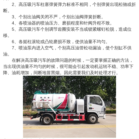
2、高压吸污车柱塞弹簧弹力标准不相同，个别弹簧出现松驰或折
断。
3、个别出油阀关闭不严，个别出油阀弹簧折断。
4、各喷油器的喷油压力、磨损程度和针阀升程不致。
5、高压吸污车个别调节齿圈安装不当或锁紧螺钉松脱，造成位
移。
6、各挺柱滚轮或凸轮磨损不致，使供油量不均匀。
7、喷油泵内进入空气，个别高压油管松动漏油，使个别缸不供
油。
在解决高压吸污车的故障问题的时候，一定要掌握正确的方法，
当出现供油量不均匀的时候，很可能会引起发动机运转不稳、功率下
降、油耗增加，间断地冒黑烟。因此需要我们及时处理才行。