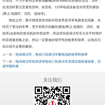
行清洗，千万不要用含有较强酸碱(acid-base)性的物质清洗，另外，
在清洗时要注意避免音响、收音机、CD等电器设备进水而受到腐蚀
(释义:指腐烂、消失、侵蚀等)。
除此之外，要仔细巡查发动机外部皮带是否有龟裂老化现象，在
经历了寒冷的冬季，雪天和雨天的酸性腐蚀(释义:指腐烂、消失、侵
蚀等)会影响到发动机的外部皮带，而这些却是保洁车车主在平时维护
时容易被忽略之处。所以一定要做好细节性的检查和保养，以免在日
后出现不必要的麻烦。
上一条：
电动保洁车，电动三轮保洁车蓄电池的使用和保养
下一条：
电动保洁车给您讲讲电动三轮保洁车实现垃圾快速收集，完
成华丽转身
关注我们