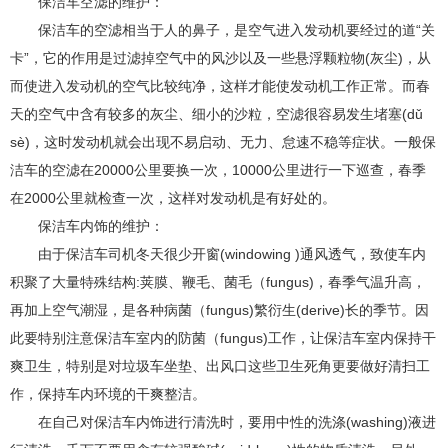
保洁车空滤的维护：
保洁车的空滤相当于人的鼻子，是空气进入发动机要经过的道“关
卡”，它的作用是过滤掉空气中的风沙以及一些悬浮颗粒物(灰尘)，从
而使进入发动机的空气比较纯净，这样才能使发动机工作正常。而春
天的空气中含有较多的灰尘、细小的沙粒，空滤很容易发生堵塞(dǔ
sè)，这时发动机就会出现不易启动、无力、怠速不稳等症状。一般保
洁车的空滤在20000公里要换一次，10000公里进行一下巡查，春季
在2000公里就检查一次，这样对发动机是有好处的。
保洁车内饰的维护：
由于保洁车司机冬天很少开窗(windowing )通风透气，致使车内
积聚了大量特殊结构:荚膜、鞭毛、菌毛（fungus)，春季气温升高，
再加上空气潮湿，是各种病菌（fungus)繁衍生(derive)长的季节。因
此要特别注意保洁车室内的防菌（fungus)工作，让保洁车室内保持干
爽卫生，特别是对垃圾车坐垫、出风口这些卫生死角更要做好清扫工
作，保持车内环境的干爽整洁。
在自己对保洁车内饰进行清洗时，要用中性的洗涤(washing)液进